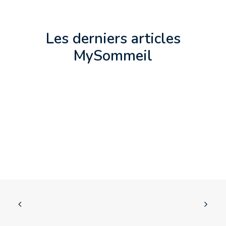
Les derniers articles
MySommeil
Les Principaux Troubles Du Sommeil
En 2025 : État Des Lieux Et Solutions