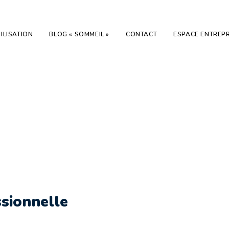
ILISATION
BLOG « SOMMEIL »
CONTACT
ESPACE ENTREPR
vie privée - vie
ssionnelle