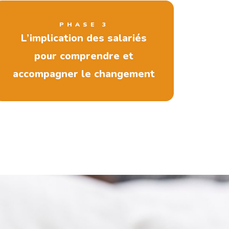
PHASE 3
L’implication des salariés
pour comprendre et
accompagner le changement