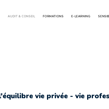
E
AUDIT & CONSEIL
FORMATIONS
E-LEARNING
SENSIB
tion de l'équilibre 
professionnelle
'équilibre vie privée - vie profe