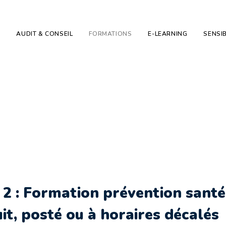
E
AUDIT & CONSEIL
FORMATIONS
E-LEARNING
SENSIB
 Formation préventi
e dans le cadre du tr
té ou à horaires déc
 2 : Formation prévention santé
uit, posté ou à horaires décalés