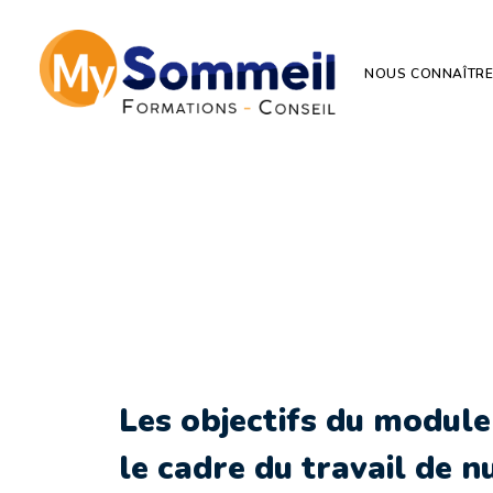
NOUS CONNAÎTR
Module 2 :
hygiène de vi
pos
Les objectifs du module
le cadre du travail de n