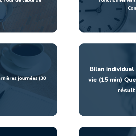
, Tour de table de
Fonctionnement
Com
Bilan individue
rnières journées (30
vie (15 min) Que
résult