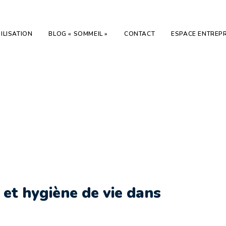
ILISATION
BLOG « SOMMEIL »
CONTACT
ESPACE ENTREPR
on santé et
avail de nuit,
alés
 et hygiène de vie dans